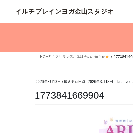
コ
ナ
ン
ビ
テ
ゲ
ン
ー
ツ
シ
へ
ョ
ス
ン
キ
に
HOME
アリラン気功体験会のお知らせ
177384166
ッ
移
プ
動
2026年3月18日
/ 最終更新日時 :
2026年3月18日
brainyog
1773841669904