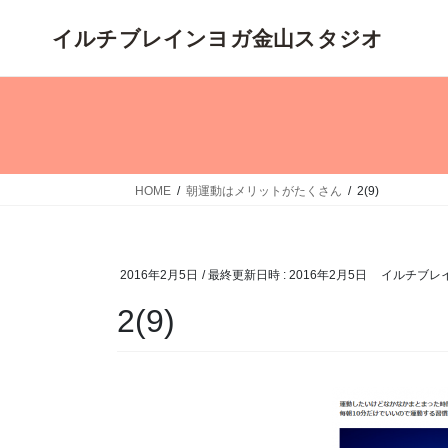
コ
ナ
ン
ビ
テ
ゲ
ン
ー
ツ
シ
へ
ョ
ス
ン
キ
に
HOME
朝運動はメリットがたくさん
2(9)
ッ
移
プ
動
2016年2月5日
/ 最終更新日時 :
2016年2月5日
イルチブレ
2(9)