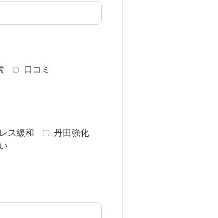
索
口コミ
レス緩和
丹田強化
い