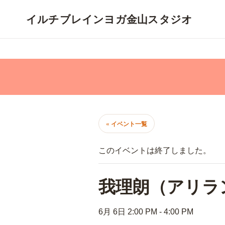
コ
ナ
ン
ビ
テ
ゲ
ン
ー
ツ
シ
へ
ョ
ス
ン
キ
に
ッ
移
プ
動
« イベント一覧
このイベントは終了しました。
我理朗（アリラン
6月 6日 2:00 PM
-
4:00 PM