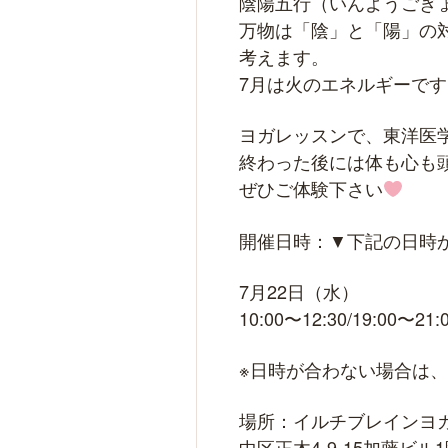
陰陽五行（いんようごぎ
万物は「陰」と「陽」の
考えます。
7月は火のエネルギーです
ヨガレッスンで、東洋医
終わった後には体も心も
ぜひご体験下さい
開催日時：▼下記の日時
7月22日（水）
10:00〜12:30/19:00〜21:
※日時が合わない場合は
場所：イルチブレインヨガ
中区正木4-9-15加藤ビル