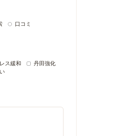
索
口コミ
レス緩和
丹田強化
い