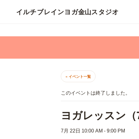
コ
ナ
ン
ビ
テ
ゲ
ン
ー
ツ
シ
へ
ョ
ス
ン
キ
に
ッ
移
プ
動
« イベント一覧
このイベントは終了しました。
ヨガレッスン（7
7月 22日 10:00 AM
-
9:00 PM