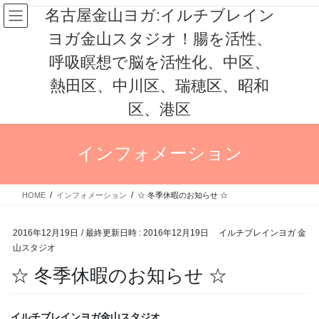
コ
ナ
名古屋金山ヨガ:イルチブレイン
ン
ビ
ヨガ金山スタジオ！腸を活性、
テ
ゲ
ン
ー
呼吸瞑想で脳を活性化、中区、
ツ
シ
へ
ョ
熱田区、中川区、瑞穂区、昭和
ス
ン
区、港区
キ
に
ッ
移
プ
動
インフォメーション
HOME
インフォメーション
☆ 冬季休暇のお知らせ ☆
2016年12月19日
/ 最終更新日時 :
2016年12月19日
イルチブレインヨガ 金
山スタジオ
☆ 冬季休暇のお知らせ ☆
イルチブレインヨガ金山スタジオ