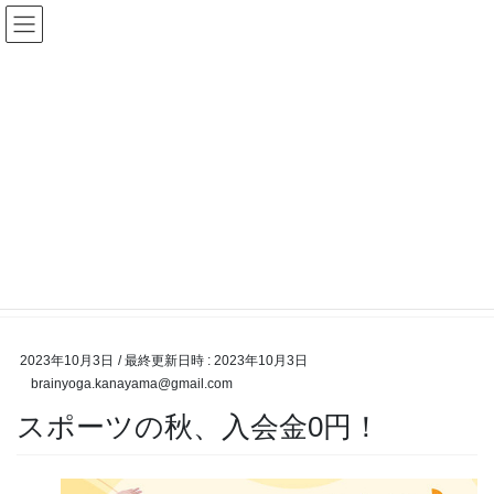
コ
ナ
名古屋金山ヨガ:イルチブレイン
ン
ビ
ヨガ金山スタジオ！腸を活性、
テ
ゲ
ン
ー
呼吸瞑想で脳を活性化、中区、
ツ
シ
へ
ョ
熱田区、中川区、瑞穂区、昭和
ス
ン
区、港区
キ
に
ッ
移
プ
動
インフォメーション
HOME
インフォメーション
スポーツの秋、入会金0円！
2023年10月3日
/ 最終更新日時 :
2023年10月3日
brainyoga.kanayama@gmail.com
スポーツの秋、入会金0円！