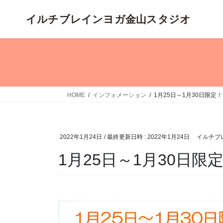
コ
ナ
ン
ビ
テ
ゲ
ン
ー
ツ
シ
へ
ョ
ス
ン
キ
に
HOME
インフォメーション
1月25日～1月30日限定
ッ
移
プ
動
2022年1月24日
/ 最終更新日時 :
2022年1月24日
イルチブ
1月25日～1月30日限