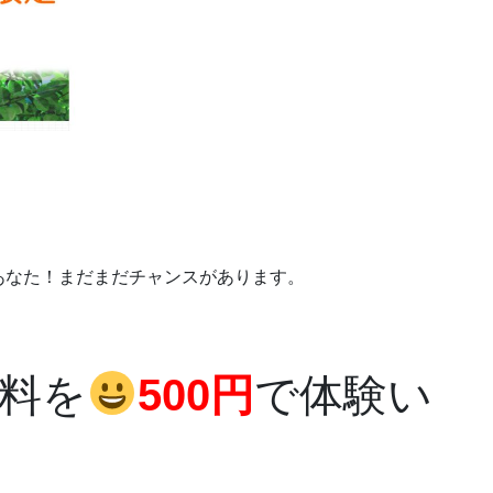
あなた！まだまだチャンスがあります。
験料を
500円
で体験い