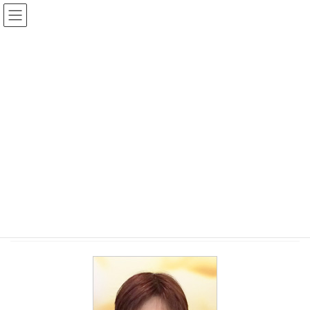
コ
ナ
名古屋金山ヨガ:イルチブレイン
ン
ビ
ヨガ金山スタジオ！腸を活性、
テ
ゲ
ン
ー
呼吸瞑想で脳を活性化、中区、
ツ
シ
へ
ョ
熱田区、中川区、瑞穂区、昭和
ス
ン
区、港区
キ
に
ッ
移
プ
動
投稿
HOME
スタジオ案内・料金
2014年6月24日
/ 最終更新日時 :
2014年6月24日
kanayama_admin