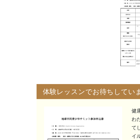
体験レッスンでお待ちしてい
健
わ
て
イ