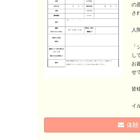
の
さ
人
「
し
お
せ
皆
イ
体験