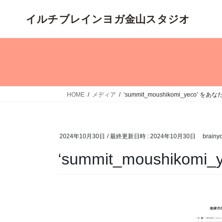
コ
ナ
ン
ビ
テ
ゲ
ン
ー
ツ
シ
へ
ョ
ス
ン
キ
に
HOME
メディア
‘summit_moushikomi_yeco’ 
ッ
移
プ
動
2024年10月30日
/ 最終更新日時 :
2024年10月30日
brainy
‘summit_moushik