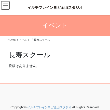
コ
ナ
ン
ビ
テ
ゲ
ン
ー
ツ
シ
イベント
へ
ョ
ス
ン
キ
に
HOME
イベント
長寿スクール
ッ
移
プ
動
長寿スクール
投稿はありません。
Copyright ©
イルチブレインヨガ金山スタジオ
All Rights Reserved.