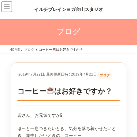
コ
ナ
ン
ビ
テ
ゲ
ン
ー
ツ
シ
ブログ
へ
ョ
ス
ン
キ
に
HOME
ブログ
コーヒー
はお好きですか？
ッ
移
プ
動
2019年7月22日
/ 最終更新日時 :
2019年7月22日
ブログ
コーヒー
はお好きですか？
皆さん、お元気ですか⁉
ほっと一息つきたいとき、気分を落ち着かせたいと
き、集中したいときの、コーヒー