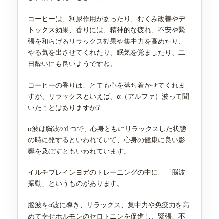
コーヒーは、利尿作用があったり、むくみ改善やデ
トックス効果、香りには、精神的な疲れ、不安や緊
張を和らげるリラックス効果や集中力を高めたり、
やる気を出させてくれたり、眠気を覚ましたり、二
日酔いにも良いようですね。
コーヒーの香りは、とても心を落ち着かせてくれま
すが、リラックスといえば、α（アルファ）波って聞
いたことはありますか⁉
α波は脳波の1つで、心身ともにリラックスした状態
の時に発するといわれていて、心身の健康に良い影
響を及ぼすともいわれています。
イルチブレインヨガのトレーニングの中に、「脳波
振動」というものがあります。
脳波をα波に導き、リラックス、集中力や免疫力を高
めて幸せホルモンのセロトニンを促進し、緊張、不