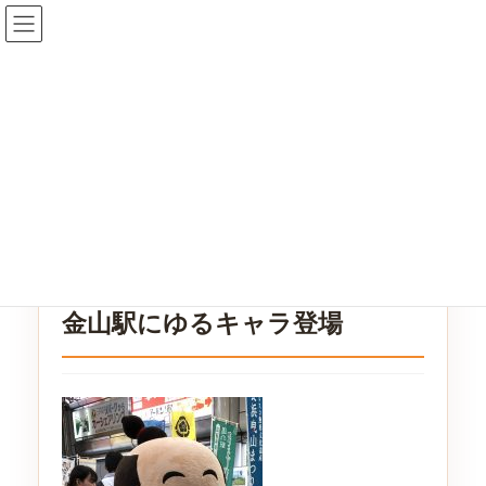
コ
ナ
ン
ビ
テ
ゲ
ン
ー
ツ
シ
ブログ
へ
ョ
ス
ン
キ
に
HOME
ブログ
金山駅にゆるキャラ登場
ッ
移
プ
動
2018年11月5日
/ 最終更新日時 :
2018年11月5日
ブログ
金山駅にゆるキャラ登場