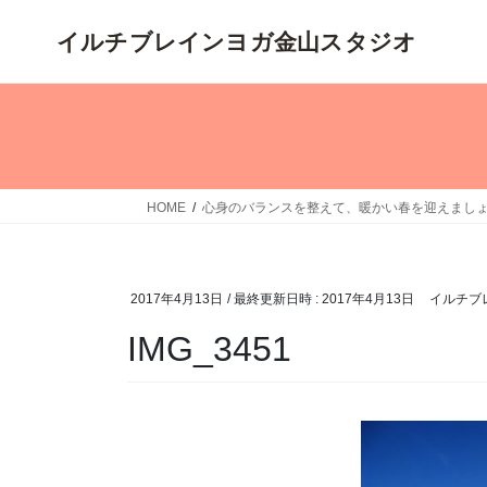
コ
ナ
ン
ビ
テ
ゲ
ン
ー
ツ
シ
へ
ョ
ス
ン
キ
に
HOME
心身のバランスを整えて、暖かい春を迎えまし
ッ
移
プ
動
2017年4月13日
/ 最終更新日時 :
2017年4月13日
イルチブ
IMG_3451