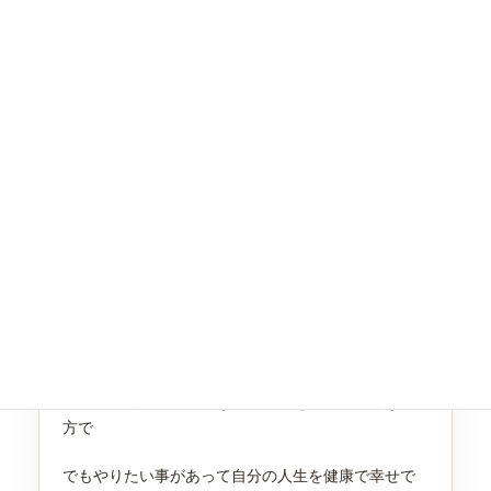
皆さんこんにちは。
いかがお過ごしでしょうか？
いよいよ涼しい季節がやってきますね。
しかしながら、中々やりたい事があってもストレス
や身体に疲労やだるさが残ってしまい気持ち的にも
だらだらしてしまいがちなる方もいらっしゃるかも
しれないですね。
イルチブレインヨガでは、ただ身体が軽くスッキリ
するだけではなく自分自身の身体を体感して日常に
活かされいることがあるかもしれないという事で
す。
中々家では運動が苦手な方や身体を動かしたくない
方で
でもやりたい事があって自分の人生を健康で幸せで