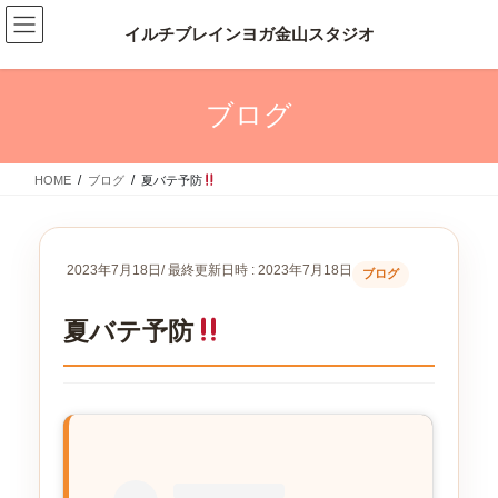
コ
ナ
ン
ビ
テ
ゲ
ン
ー
ツ
シ
ブログ
へ
ョ
ス
ン
キ
に
HOME
ブログ
夏バテ予防
ッ
移
プ
動
2023年7月18日
/ 最終更新日時 :
2023年7月18日
ブログ
夏バテ予防