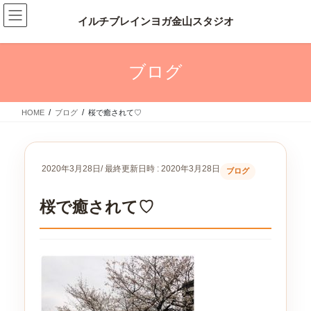
コ
ナ
ン
ビ
テ
ゲ
ン
ー
ツ
シ
ブログ
へ
ョ
ス
ン
キ
に
HOME
ブログ
桜で癒されて♡
ッ
移
プ
動
2020年3月28日
/ 最終更新日時 :
2020年3月28日
ブログ
桜で癒されて♡