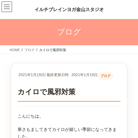
コ
ナ
ン
ビ
テ
ゲ
ン
ー
ツ
シ
ブログ
へ
ョ
ス
ン
キ
に
HOME
ブログ
カイロで風邪対策
ッ
移
プ
動
2021年1月19日
/ 最終更新日時 :
2021年1月19日
ブログ
カイロで風邪対策
こんにちは。
寒さもましてきてカイロが嬉しい季節になってきま
した。