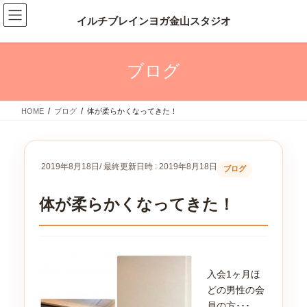
コ
ナ
ン
ビ
テ
ゲ
ン
ー
ツ
シ
ブログ
へ
ョ
ス
ン
キ
に
HOME
ブログ
体が柔らかくなってきた！
ッ
移
プ
動
2019年8月18日
/ 最終更新日時 :
2019年8月18日
ブログ
体が柔らかくなってきた！
入会1ヶ月ほ
どの男性の会
員の方･･･