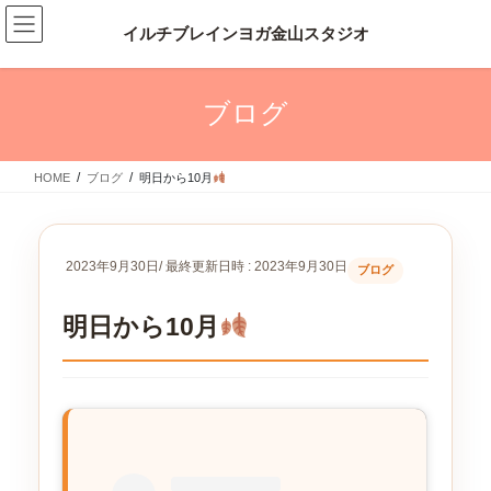
コ
ナ
ン
ビ
テ
ゲ
ン
ー
ツ
シ
ブログ
へ
ョ
ス
ン
キ
に
HOME
ブログ
明日から10月
ッ
移
プ
動
2023年9月30日
/ 最終更新日時 :
2023年9月30日
ブログ
明日から10月